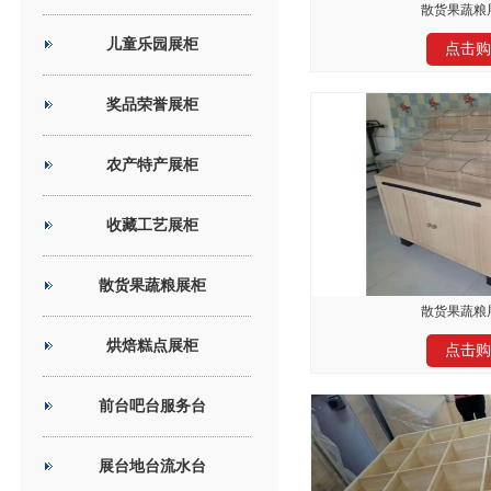
散货果蔬粮展
儿童乐园展柜
点击购
奖品荣誉展柜
农产特产展柜
收藏工艺展柜
散货果蔬粮展柜
散货果蔬粮展
烘焙糕点展柜
点击购
前台吧台服务台
展台地台流水台