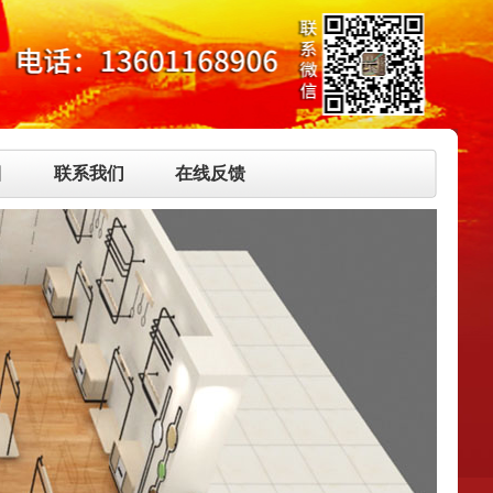
目
联系我们
在线反馈