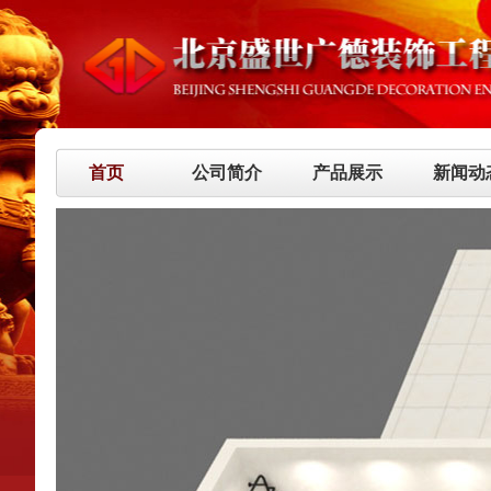
首页
公司简介
产品展示
新闻动