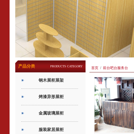
产品分类
PRODUCTS CATEGORY
首页
/
前台吧台服务台
钢木展柜展架
烤漆异形展柜
金属玻璃展柜
服装家居展柜