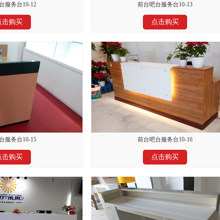
服务台10-12
前台吧台服务台10-13
点击购买
点击购买
服务台10-15
前台吧台服务台10-16
点击购买
点击购买